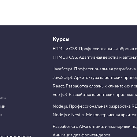
Курсы
HTML и CSS.
Профессиональная вёрстка с
HTML и CSS.
Адаптивная вёрстка и автома
JavaScript.
Профессиональная разработка
JavaScript.
Архитектура клиентских прил
React.
Разработка сложных клиентских п
Vue.js 3.
Разработка клиентских приложен
чик
чик
Node.js.
Профессиональная разработка RE
ик
Node.js и Nest.js.
Микросервисная архитек
Разработка с AI-агентами: инженерный п
Анимация для фронтендеров
енд-инженерия