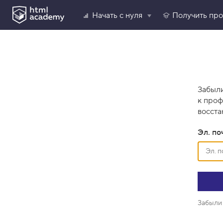
Начать с нуля
Получить пр
Забыли
к проф
восста
Эл. по
Забыли 