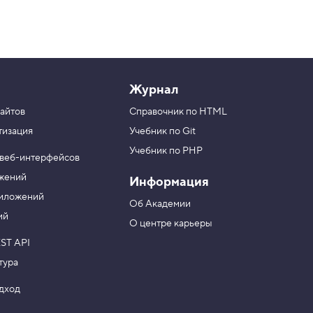
Журнал
айтов
Справочник по HTML
тизация
Учебник по Git
Учебник по PHP
 веб-интерфейсов
ожений
Информация
риложений
Об Академии
ий
О центре карьеры
ST API
тура
одход