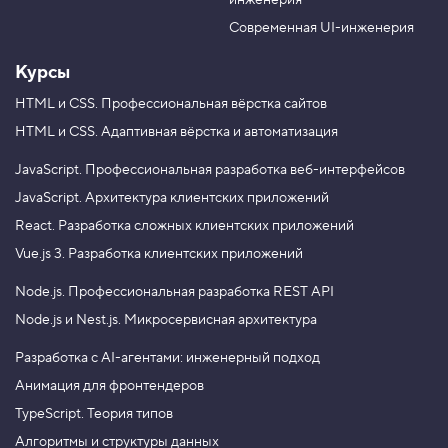
инженерия
b
a
e
m
Современная UI-инженерия
Курсы
HTML и CSS.
Профессиональная вёрстка сайтов
HTML и CSS.
Адаптивная вёрстка и автоматизация
JavaScript.
Профессиональная разработка веб-интерфейсов
JavaScript.
Архитектура клиентских приложений
React.
Разработка сложных клиентских приложений
Vue.js 3.
Разработка клиентских приложений
Node.js.
Профессиональная разработка REST API
Node.js и Nest.js.
Микросервисная архитектура
Разработка с AI-агентами: инженерный подход
Анимация для фронтендеров
TypeScript. Теория типов
Алгоритмы и структуры данных