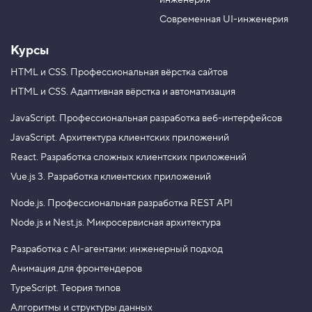
инженерия
b
a
e
m
Современная UI-инженерия
Курсы
HTML и CSS.
Профессиональная вёрстка сайтов
HTML и CSS.
Адаптивная вёрстка и автоматизация
JavaScript.
Профессиональная разработка веб-интерфейсов
JavaScript.
Архитектура клиентских приложений
React.
Разработка сложных клиентских приложений
Vue.js 3.
Разработка клиентских приложений
Node.js.
Профессиональная разработка REST API
Node.js и Nest.js.
Микросервисная архитектура
Разработка с AI-агентами: инженерный подход
Анимация для фронтендеров
TypeScript. Теория типов
Алгоритмы и структуры данных