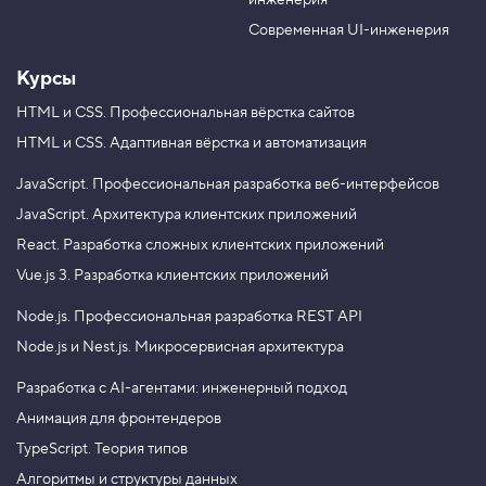
инженерия
b
a
e
m
Современная UI-инженерия
Курсы
HTML и CSS.
Профессиональная вёрстка сайтов
HTML и CSS.
Адаптивная вёрстка и автоматизация
JavaScript.
Профессиональная разработка веб-интерфейсов
JavaScript.
Архитектура клиентских приложений
React.
Разработка сложных клиентских приложений
Vue.js 3.
Разработка клиентских приложений
Node.js.
Профессиональная разработка REST API
Node.js и Nest.js.
Микросервисная архитектура
Разработка с AI-агентами: инженерный подход
Анимация для фронтендеров
TypeScript. Теория типов
Алгоритмы и структуры данных