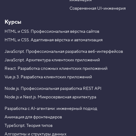
инженерия
b
a
e
m
Современная UI-инженерия
Курсы
HTML и CSS.
Профессиональная вёрстка сайтов
HTML и CSS.
Адаптивная вёрстка и автоматизация
JavaScript.
Профессиональная разработка веб-интерфейсов
JavaScript.
Архитектура клиентских приложений
React.
Разработка сложных клиентских приложений
Vue.js 3.
Разработка клиентских приложений
Node.js.
Профессиональная разработка REST API
Node.js и Nest.js.
Микросервисная архитектура
Разработка с AI-агентами: инженерный подход
Анимация для фронтендеров
TypeScript. Теория типов
Алгоритмы и структуры данных