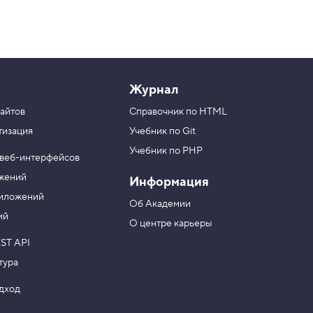
Журнал
айтов
Справочник по HTML
тизация
Учебник по Git
Учебник по PHP
 веб-интерфейсов
ожений
Информация
риложений
Об Академии
ий
О центре карьеры
ST API
тура
одход