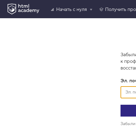
Начать с нуля
Получить пр
Забыли
к проф
восста
Эл. по
Забыли 