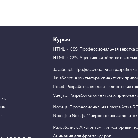
Курсы
HTML и CSS.
Профессиональная вёрстка с
HTML и CSS.
Адаптивная вёрстка и автома
JavaScript.
Профессиональная разработка
JavaScript.
Архитектура клиентских прил
React.
Разработка сложных клиентских п
Vue.js 3.
Разработка клиентских приложен
чик
чик
Node.js.
Профессиональная разработка RE
ик
Node.js и Nest.js.
Микросервисная архитек
Разработка с AI-агентами: инженерный п
Анимация для фронтендеров
енд-инженерия