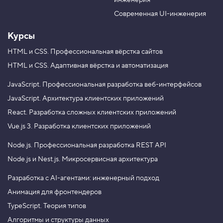
инженерия
b
a
e
m
Современная UI-инженерия
Курсы
HTML и CSS.
Профессиональная вёрстка сайтов
HTML и CSS.
Адаптивная вёрстка и автоматизация
JavaScript.
Профессиональная разработка веб-интерфейсов
JavaScript.
Архитектура клиентских приложений
React.
Разработка сложных клиентских приложений
Vue.js 3.
Разработка клиентских приложений
Node.js.
Профессиональная разработка REST API
Node.js и Nest.js.
Микросервисная архитектура
Разработка с AI-агентами: инженерный подход
Анимация для фронтендеров
TypeScript. Теория типов
Алгоритмы и структуры данных