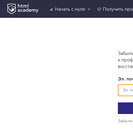
Начать с нуля
Получить пр
Забыли
к проф
восста
Эл. по
Забыли 