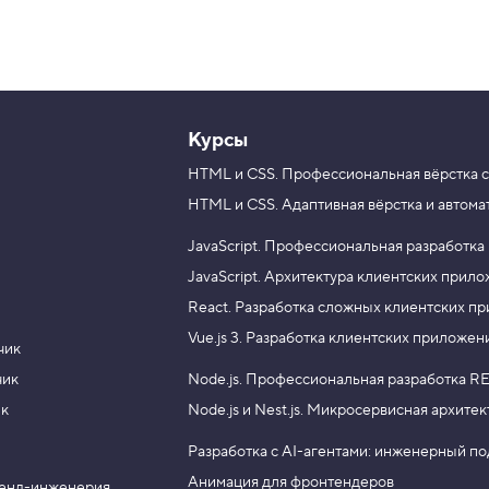
Курсы
HTML и CSS.
Профессиональная вёрстка с
HTML и CSS.
Адаптивная вёрстка и автома
JavaScript.
Профессиональная разработка
JavaScript.
Архитектура клиентских прил
React.
Разработка сложных клиентских п
Vue.js 3.
Разработка клиентских приложен
чик
чик
Node.js.
Профессиональная разработка RE
ик
Node.js и Nest.js.
Микросервисная архитек
Разработка с AI-агентами: инженерный п
Анимация для фронтендеров
енд-инженерия