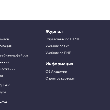
Журнал
айтов
Справочник по HTML
тизация
Учебник по Git
Учебник по PHP
 веб-интерфейсов
ожений
Информация
риложений
Об Академии
ий
О центре карьеры
ST API
тура
одход