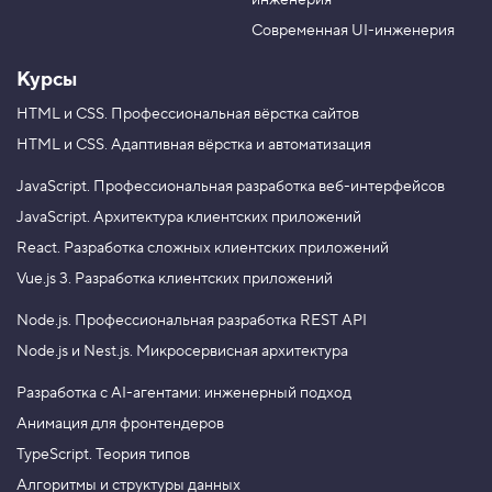
инженерия
b
a
e
m
Современная UI-инженерия
Курсы
HTML и CSS.
Профессиональная вёрстка сайтов
HTML и CSS.
Адаптивная вёрстка и автоматизация
JavaScript.
Профессиональная разработка веб-интерфейсов
JavaScript.
Архитектура клиентских приложений
React.
Разработка сложных клиентских приложений
Vue.js 3.
Разработка клиентских приложений
Node.js.
Профессиональная разработка REST API
Node.js и Nest.js.
Микросервисная архитектура
Разработка с AI-агентами: инженерный подход
Анимация для фронтендеров
TypeScript. Теория типов
Алгоритмы и структуры данных