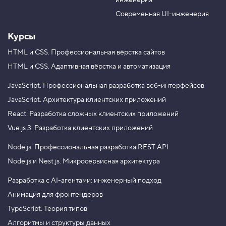
инженерия
b
a
e
m
Современная UI-инженерия
Курсы
HTML и CSS.
Профессиональная вёрстка сайтов
HTML и CSS.
Адаптивная вёрстка и автоматизация
JavaScript.
Профессиональная разработка веб-интерфейсов
JavaScript.
Архитектура клиентских приложений
React.
Разработка сложных клиентских приложений
Vue.js 3.
Разработка клиентских приложений
Node.js.
Профессиональная разработка REST API
Node.js и Nest.js.
Микросервисная архитектура
Разработка с AI-агентами: инженерный подход
Анимация для фронтендеров
TypeScript. Теория типов
Алгоритмы и структуры данных