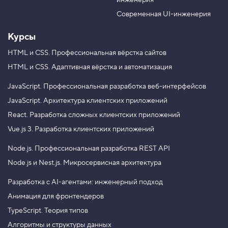
инженерия
b
a
e
m
Современная UI-инженерия
Курсы
HTML и CSS.
Профессиональная вёрстка сайтов
HTML и CSS.
Адаптивная вёрстка и автоматизация
JavaScript.
Профессиональная разработка веб-интерфейсов
JavaScript.
Архитектура клиентских приложений
React.
Разработка сложных клиентских приложений
Vue.js 3.
Разработка клиентских приложений
Node.js.
Профессиональная разработка REST API
Node.js и Nest.js.
Микросервисная архитектура
Разработка с AI-агентами: инженерный подход
Анимация для фронтендеров
TypeScript. Теория типов
Алгоритмы и структуры данных