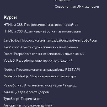
инженерия
b
a
e
m
Современная UI-инженерия
Курсы
HTML и CSS.
Профессиональная вёрстка сайтов
HTML и CSS.
Адаптивная вёрстка и автоматизация
JavaScript.
Профессиональная разработка веб-интерфейсов
JavaScript.
Архитектура клиентских приложений
React.
Разработка сложных клиентских приложений
Vue.js 3.
Разработка клиентских приложений
Node.js.
Профессиональная разработка REST API
Node.js и Nest.js.
Микросервисная архитектура
Разработка с AI-агентами: инженерный подход
Анимация для фронтендеров
TypeScript. Теория типов
Алгоритмы и структуры данных