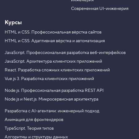
инженерия
b
a
e
m
Современная UI-инженерия
Курсы
HTML и CSS.
Профессиональная вёрстка сайтов
HTML и CSS.
Адаптивная вёрстка и автоматизация
JavaScript.
Профессиональная разработка веб-интерфейсов
JavaScript.
Архитектура клиентских приложений
React.
Разработка сложных клиентских приложений
Vue.js 3.
Разработка клиентских приложений
Node.js.
Профессиональная разработка REST API
Node.js и Nest.js.
Микросервисная архитектура
Разработка с AI-агентами: инженерный подход
Анимация для фронтендеров
TypeScript. Теория типов
Алгоритмы и структуры данных