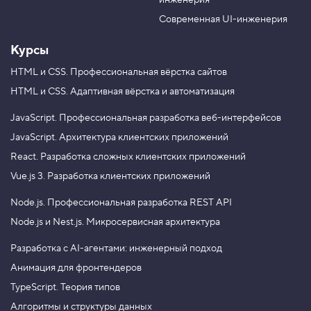
инженерия
b
a
e
m
Современная UI-инженерия
Курсы
HTML и CSS.
Профессиональная вёрстка сайтов
HTML и CSS.
Адаптивная вёрстка и автоматизация
JavaScript.
Профессиональная разработка веб-интерфейсов
JavaScript.
Архитектура клиентских приложений
React.
Разработка сложных клиентских приложений
Vue.js 3.
Разработка клиентских приложений
Node.js.
Профессиональная разработка REST API
Node.js и Nest.js.
Микросервисная архитектура
Разработка с AI-агентами: инженерный подход
Анимация для фронтендеров
TypeScript. Теория типов
Алгоритмы и структуры данных