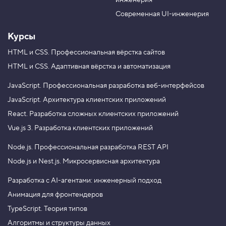
инженерия
b
a
e
m
Современная UI-инженерия
Курсы
HTML и CSS.
Профессиональная вёрстка сайтов
HTML и CSS.
Адаптивная вёрстка и автоматизация
JavaScript.
Профессиональная разработка веб-интерфейсов
JavaScript.
Архитектура клиентских приложений
React.
Разработка сложных клиентских приложений
Vue.js 3.
Разработка клиентских приложений
Node.js.
Профессиональная разработка REST API
Node.js и Nest.js.
Микросервисная архитектура
Разработка с AI-агентами: инженерный подход
Анимация для фронтендеров
TypeScript. Теория типов
Алгоритмы и структуры данных