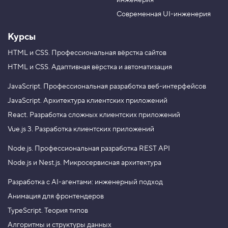
инженерия
b
a
e
m
Современная UI-инженерия
Курсы
HTML и CSS.
Профессиональная вёрстка сайтов
HTML и CSS.
Адаптивная вёрстка и автоматизация
JavaScript.
Профессиональная разработка веб-интерфейсов
JavaScript.
Архитектура клиентских приложений
React.
Разработка сложных клиентских приложений
Vue.js 3.
Разработка клиентских приложений
Node.js.
Профессиональная разработка REST API
Node.js и Nest.js.
Микросервисная архитектура
Разработка с AI-агентами: инженерный подход
Анимация для фронтендеров
TypeScript. Теория типов
Алгоритмы и структуры данных