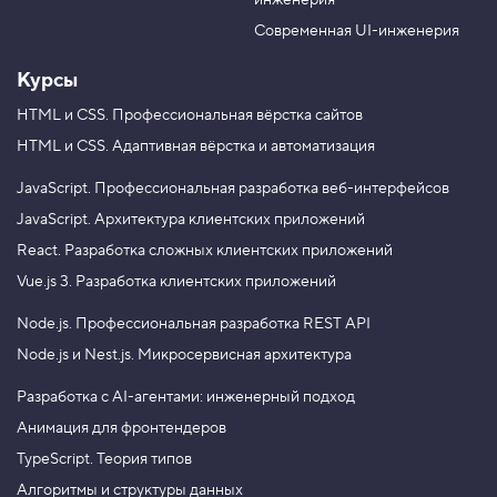
инженерия
b
a
e
m
Современная UI-инженерия
Курсы
HTML и CSS.
Профессиональная вёрстка сайтов
HTML и CSS.
Адаптивная вёрстка и автоматизация
JavaScript.
Профессиональная разработка веб-интерфейсов
JavaScript.
Архитектура клиентских приложений
React.
Разработка сложных клиентских приложений
Vue.js 3.
Разработка клиентских приложений
Node.js.
Профессиональная разработка REST API
Node.js и Nest.js.
Микросервисная архитектура
Разработка с AI-агентами: инженерный подход
Анимация для фронтендеров
TypeScript. Теория типов
Алгоритмы и структуры данных