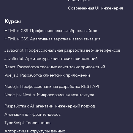
инженерия
b
a
e
m
Современная UI-инженерия
Курсы
HTML и CSS.
Профессиональная вёрстка сайтов
HTML и CSS.
Адаптивная вёрстка и автоматизация
JavaScript.
Профессиональная разработка веб-интерфейсов
JavaScript.
Архитектура клиентских приложений
React.
Разработка сложных клиентских приложений
Vue.js 3.
Разработка клиентских приложений
Node.js.
Профессиональная разработка REST API
Node.js и Nest.js.
Микросервисная архитектура
Разработка с AI-агентами: инженерный подход
Анимация для фронтендеров
TypeScript. Теория типов
Алгоритмы и структуры данных