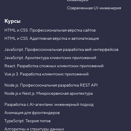
инженерия
b
a
e
m
Современная UI-инженерия
Курсы
HTML и CSS.
Профессиональная вёрстка сайтов
HTML и CSS.
Адаптивная вёрстка и автоматизация
JavaScript.
Профессиональная разработка веб-интерфейсов
JavaScript.
Архитектура клиентских приложений
React.
Разработка сложных клиентских приложений
Vue.js 3.
Разработка клиентских приложений
Node.js.
Профессиональная разработка REST API
Node.js и Nest.js.
Микросервисная архитектура
Разработка с AI-агентами: инженерный подход
Анимация для фронтендеров
TypeScript. Теория типов
Алгоритмы и структуры данных