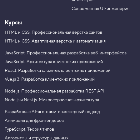
инженерия
b
a
e
m
Современная UI-инженерия
Курсы
HTML и CSS.
Профессиональная вёрстка сайтов
HTML и CSS.
Адаптивная вёрстка и автоматизация
JavaScript.
Профессиональная разработка веб-интерфейсов
JavaScript.
Архитектура клиентских приложений
React.
Разработка сложных клиентских приложений
Vue.js 3.
Разработка клиентских приложений
Node.js.
Профессиональная разработка REST API
Node.js и Nest.js.
Микросервисная архитектура
Разработка с AI-агентами: инженерный подход
Анимация для фронтендеров
TypeScript. Теория типов
Алгоритмы и структуры данных