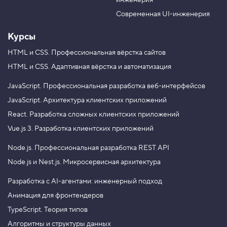
инженерия
b
a
e
m
Современная UI-инженерия
Курсы
HTML и CSS.
Профессиональная вёрстка сайтов
HTML и CSS.
Адаптивная вёрстка и автоматизация
JavaScript.
Профессиональная разработка веб-интерфейсов
JavaScript.
Архитектура клиентских приложений
React.
Разработка сложных клиентских приложений
Vue.js 3.
Разработка клиентских приложений
Node.js.
Профессиональная разработка REST API
Node.js и Nest.js.
Микросервисная архитектура
Разработка с AI-агентами: инженерный подход
Анимация для фронтендеров
TypeScript. Теория типов
Алгоритмы и структуры данных