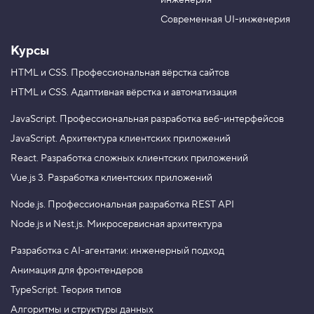
инженерия
b
a
e
m
Современная UI-инженерия
Курсы
HTML и CSS.
Профессиональная вёрстка сайтов
HTML и CSS.
Адаптивная вёрстка и автоматизация
JavaScript.
Профессиональная разработка веб-интерфейсов
JavaScript.
Архитектура клиентских приложений
React.
Разработка сложных клиентских приложений
Vue.js 3.
Разработка клиентских приложений
Node.js.
Профессиональная разработка REST API
Node.js и Nest.js.
Микросервисная архитектура
Разработка с AI-агентами: инженерный подход
Анимация для фронтендеров
TypeScript. Теория типов
Алгоритмы и структуры данных