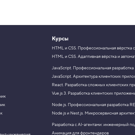
Курсы
HTML и CSS.
Профессиональная вёрстка с
HTML и CSS.
Адаптивная вёрстка и автома
JavaScript.
Профессиональная разработка
JavaScript.
Архитектура клиентских прил
React.
Разработка сложных клиентских п
Vue.js 3.
Разработка клиентских приложен
чик
чик
Node.js.
Профессиональная разработка RE
ик
Node.js и Nest.js.
Микросервисная архитек
Разработка с AI-агентами: инженерный п
Анимация для фронтендеров
енд-инженерия