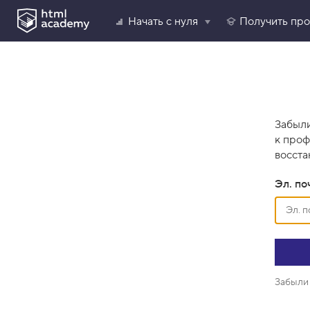
Начать с нуля
Получить пр
Забыли
к проф
восста
Эл. по
Забыли 