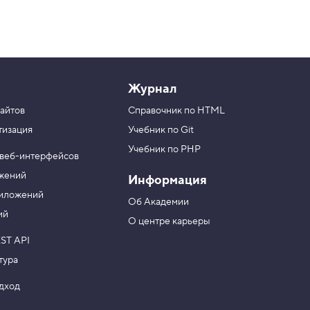
Журнал
айтов
Справочник по HTML
тизация
Учебник по Git
Учебник по PHP
 веб-интерфейсов
ожений
Информация
риложений
Об Академии
ий
О центре карьеры
ST API
тура
одход