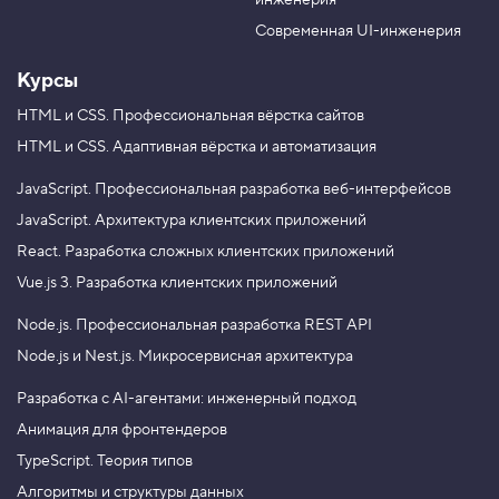
инженерия
b
a
e
m
Современная UI-инженерия
Курсы
HTML и CSS.
Профессиональная вёрстка сайтов
HTML и CSS.
Адаптивная вёрстка и автоматизация
JavaScript.
Профессиональная разработка веб-интерфейсов
JavaScript.
Архитектура клиентских приложений
React.
Разработка сложных клиентских приложений
Vue.js 3.
Разработка клиентских приложений
Node.js.
Профессиональная разработка REST API
Node.js и Nest.js.
Микросервисная архитектура
Разработка с AI-агентами: инженерный подход
Анимация для фронтендеров
TypeScript. Теория типов
Алгоритмы и структуры данных