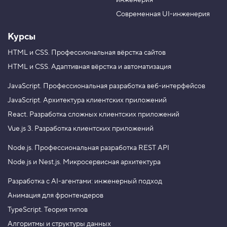
инженерия
b
a
e
m
Современная UI-инженерия
Курсы
HTML и CSS.
Профессиональная вёрстка сайтов
HTML и CSS.
Адаптивная вёрстка и автоматизация
JavaScript.
Профессиональная разработка веб-интерфейсов
JavaScript.
Архитектура клиентских приложений
React.
Разработка сложных клиентских приложений
Vue.js 3.
Разработка клиентских приложений
Node.js.
Профессиональная разработка REST API
Node.js и Nest.js.
Микросервисная архитектура
Разработка с AI-агентами: инженерный подход
Анимация для фронтендеров
TypeScript. Теория типов
Алгоритмы и структуры данных