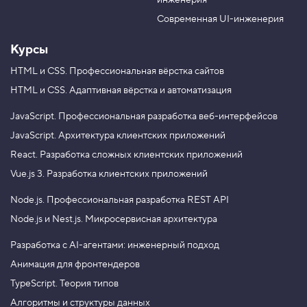
инженерия
b
a
e
m
Современная UI-инженерия
Курсы
HTML и CSS.
Профессиональная вёрстка сайтов
HTML и CSS.
Адаптивная вёрстка и автоматизация
JavaScript.
Профессиональная разработка веб-интерфейсов
JavaScript.
Архитектура клиентских приложений
React.
Разработка сложных клиентских приложений
Vue.js 3.
Разработка клиентских приложений
Node.js.
Профессиональная разработка REST API
Node.js и Nest.js.
Микросервисная архитектура
Разработка с AI-агентами: инженерный подход
Анимация для фронтендеров
TypeScript. Теория типов
Алгоритмы и структуры данных