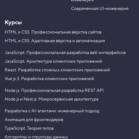
инженерия
b
a
e
m
Современная UI-инженерия
Курсы
HTML и CSS.
Профессиональная вёрстка сайтов
HTML и CSS.
Адаптивная вёрстка и автоматизация
JavaScript.
Профессиональная разработка веб-интерфейсов
JavaScript.
Архитектура клиентских приложений
React.
Разработка сложных клиентских приложений
Vue.js 3.
Разработка клиентских приложений
Node.js.
Профессиональная разработка REST API
Node.js и Nest.js.
Микросервисная архитектура
Разработка с AI-агентами: инженерный подход
Анимация для фронтендеров
TypeScript. Теория типов
Алгоритмы и структуры данных