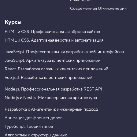
инженерия
b
a
e
m
Современная UI-инженерия
Курсы
HTML и CSS.
Профессиональная вёрстка сайтов
HTML и CSS.
Адаптивная вёрстка и автоматизация
JavaScript.
Профессиональная разработка веб-интерфейсов
JavaScript.
Архитектура клиентских приложений
React.
Разработка сложных клиентских приложений
Vue.js 3.
Разработка клиентских приложений
Node.js.
Профессиональная разработка REST API
Node.js и Nest.js.
Микросервисная архитектура
Разработка с AI-агентами: инженерный подход
Анимация для фронтендеров
TypeScript. Теория типов
Алгоритмы и структуры данных