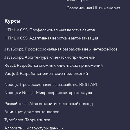
инженерия
b
a
e
m
Современная UI-инженерия
Курсы
HTML и CSS.
Профессиональная вёрстка сайтов
HTML и CSS.
Адаптивная вёрстка и автоматизация
JavaScript.
Профессиональная разработка веб-интерфейсов
JavaScript.
Архитектура клиентских приложений
React.
Разработка сложных клиентских приложений
Vue.js 3.
Разработка клиентских приложений
Node.js.
Профессиональная разработка REST API
Node.js и Nest.js.
Микросервисная архитектура
Разработка с AI-агентами: инженерный подход
Анимация для фронтендеров
TypeScript. Теория типов
Алгоритмы и структуры данных