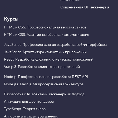
инженерия
b
a
e
m
Современная UI-инженерия
Курсы
HTML и CSS.
Профессиональная вёрстка сайтов
HTML и CSS.
Адаптивная вёрстка и автоматизация
JavaScript.
Профессиональная разработка веб-интерфейсов
JavaScript.
Архитектура клиентских приложений
React.
Разработка сложных клиентских приложений
Vue.js 3.
Разработка клиентских приложений
Node.js.
Профессиональная разработка REST API
Node.js и Nest.js.
Микросервисная архитектура
Разработка с AI-агентами: инженерный подход
Анимация для фронтендеров
TypeScript. Теория типов
Алгоритмы и структуры данных