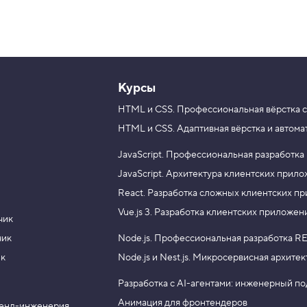
Курсы
HTML и CSS.
Профессиональная вёрстка с
HTML и CSS.
Адаптивная вёрстка и автома
JavaScript.
Профессиональная разработка
JavaScript.
Архитектура клиентских прил
React.
Разработка сложных клиентских п
Vue.js 3.
Разработка клиентских приложен
чик
чик
Node.js.
Профессиональная разработка RE
ик
Node.js и Nest.js.
Микросервисная архитек
Разработка с AI-агентами: инженерный п
Анимация для фронтендеров
енд-инженерия