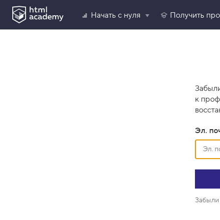
Начать с нуля
Получить пр
Забыли
к проф
восста
Эл. по
Забыли 