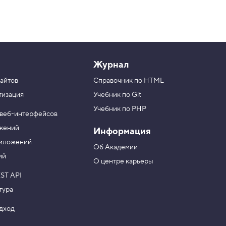
Журнал
айтов
Справочник по HTML
тизация
Учебник по Git
Учебник по PHP
 веб-интерфейсов
ожений
Информация
риложений
Об Академии
ий
О центре карьеры
ST API
тура
одход