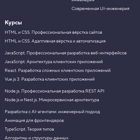
инженерия
b
a
e
m
Современная UI-инженерия
Курсы
HTML и CSS.
Профессиональная вёрстка сайтов
HTML и CSS.
Адаптивная вёрстка и автоматизация
JavaScript.
Профессиональная разработка веб-интерфейсов
JavaScript.
Архитектура клиентских приложений
React.
Разработка сложных клиентских приложений
Vue.js 3.
Разработка клиентских приложений
Node.js.
Профессиональная разработка REST API
Node.js и Nest.js.
Микросервисная архитектура
Разработка с AI-агентами: инженерный подход
Анимация для фронтендеров
TypeScript. Теория типов
Алгоритмы и структуры данных