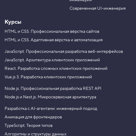
инженерия
b
a
e
m
Современная UI-инженерия
Курсы
HTML и CSS.
Профессиональная вёрстка сайтов
HTML и CSS.
Адаптивная вёрстка и автоматизация
JavaScript.
Профессиональная разработка веб-интерфейсов
JavaScript.
Архитектура клиентских приложений
React.
Разработка сложных клиентских приложений
Vue.js 3.
Разработка клиентских приложений
Node.js.
Профессиональная разработка REST API
Node.js и Nest.js.
Микросервисная архитектура
Разработка с AI-агентами: инженерный подход
Анимация для фронтендеров
TypeScript. Теория типов
Алгоритмы и структуры данных