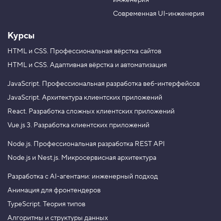
инженерия
b
a
e
m
Современная UI-инженерия
Курсы
HTML и CSS.
Профессиональная вёрстка сайтов
HTML и CSS.
Адаптивная вёрстка и автоматизация
JavaScript.
Профессиональная разработка веб-интерфейсов
JavaScript.
Архитектура клиентских приложений
React.
Разработка сложных клиентских приложений
Vue.js 3.
Разработка клиентских приложений
Node.js.
Профессиональная разработка REST API
Node.js и Nest.js.
Микросервисная архитектура
Разработка с AI-агентами: инженерный подход
Анимация для фронтендеров
TypeScript. Теория типов
Алгоритмы и структуры данных