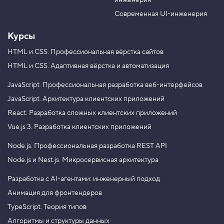
инженерия
b
a
e
m
Современная UI-инженерия
Курсы
HTML и CSS.
Профессиональная вёрстка сайтов
HTML и CSS.
Адаптивная вёрстка и автоматизация
JavaScript.
Профессиональная разработка веб-интерфейсов
JavaScript.
Архитектура клиентских приложений
React.
Разработка сложных клиентских приложений
Vue.js 3.
Разработка клиентских приложений
Node.js.
Профессиональная разработка REST API
Node.js и Nest.js.
Микросервисная архитектура
Разработка с AI-агентами: инженерный подход
Анимация для фронтендеров
TypeScript. Теория типов
Алгоритмы и структуры данных