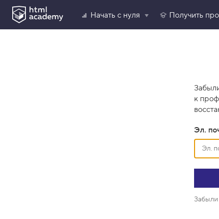
Начать с нуля
Получить пр
Забыли
к проф
восста
Эл. по
Забыли 