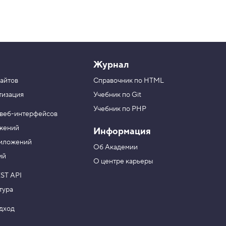
Журнал
айтов
Справочник по HTML
тизация
Учебник по Git
Учебник по PHP
 веб-интерфейсов
ожений
Информация
риложений
Об Академии
ий
О центре карьеры
ST API
тура
одход