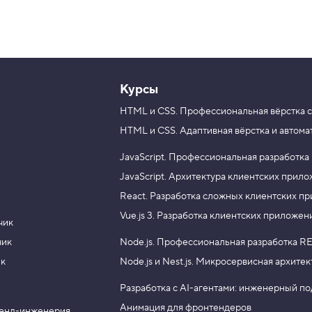
Курсы
HTML и CSS.
Профессиональная вёрстка с
HTML и CSS.
Адаптивная вёрстка и автома
JavaScript.
Профессиональная разработка
JavaScript.
Архитектура клиентских прил
React.
Разработка сложных клиентских п
Vue.js 3.
Разработка клиентских приложен
чик
чик
Node.js.
Профессиональная разработка RE
ик
Node.js и Nest.js.
Микросервисная архитек
Разработка с AI-агентами: инженерный п
Анимация для фронтендеров
енд-инженерия