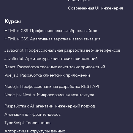
инженерия
b
a
e
m
Современная UI-инженерия
Курсы
HTML и CSS.
Профессиональная вёрстка сайтов
HTML и CSS.
Адаптивная вёрстка и автоматизация
JavaScript.
Профессиональная разработка веб-интерфейсов
JavaScript.
Архитектура клиентских приложений
React.
Разработка сложных клиентских приложений
Vue.js 3.
Разработка клиентских приложений
Node.js.
Профессиональная разработка REST API
Node.js и Nest.js.
Микросервисная архитектура
Разработка с AI-агентами: инженерный подход
Анимация для фронтендеров
TypeScript. Теория типов
Алгоритмы и структуры данных