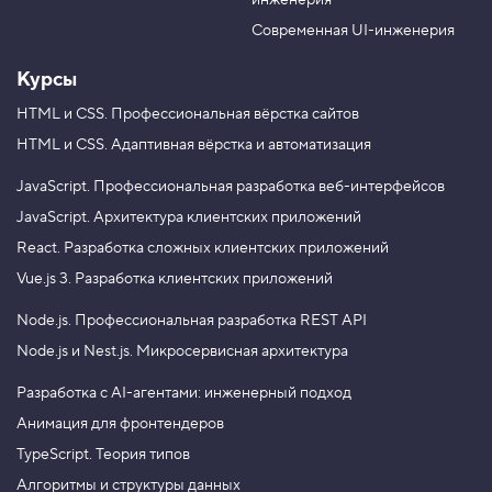
инженерия
b
a
e
m
Современная UI-инженерия
Курсы
HTML и CSS.
Профессиональная вёрстка сайтов
HTML и CSS.
Адаптивная вёрстка и автоматизация
JavaScript.
Профессиональная разработка веб-интерфейсов
JavaScript.
Архитектура клиентских приложений
React.
Разработка сложных клиентских приложений
Vue.js 3.
Разработка клиентских приложений
Node.js.
Профессиональная разработка REST API
Node.js и Nest.js.
Микросервисная архитектура
Разработка с AI-агентами: инженерный подход
Анимация для фронтендеров
TypeScript. Теория типов
Алгоритмы и структуры данных