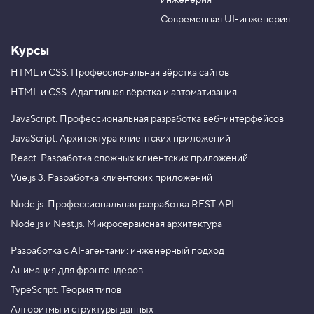
инженерия
b
a
e
m
Современная UI-инженерия
Курсы
HTML и CSS.
Профессиональная вёрстка сайтов
HTML и CSS.
Адаптивная вёрстка и автоматизация
JavaScript.
Профессиональная разработка веб-интерфейсов
JavaScript.
Архитектура клиентских приложений
React.
Разработка сложных клиентских приложений
Vue.js 3.
Разработка клиентских приложений
Node.js.
Профессиональная разработка REST API
Node.js и Nest.js.
Микросервисная архитектура
Разработка с AI-агентами: инженерный подход
Анимация для фронтендеров
TypeScript. Теория типов
Алгоритмы и структуры данных