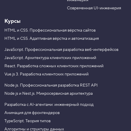
инженерия
b
a
e
m
Современная UI-инженерия
Курсы
HTML и CSS.
Профессиональная вёрстка сайтов
HTML и CSS.
Адаптивная вёрстка и автоматизация
JavaScript.
Профессиональная разработка веб-интерфейсов
JavaScript.
Архитектура клиентских приложений
React.
Разработка сложных клиентских приложений
Vue.js 3.
Разработка клиентских приложений
Node.js.
Профессиональная разработка REST API
Node.js и Nest.js.
Микросервисная архитектура
Разработка с AI-агентами: инженерный подход
Анимация для фронтендеров
TypeScript. Теория типов
Алгоритмы и структуры данных