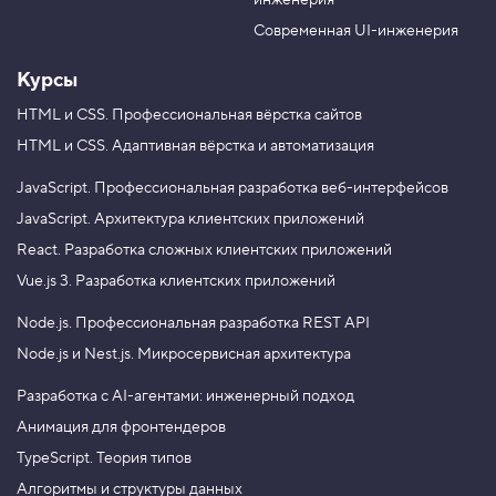
инженерия
b
a
e
m
Современная UI-инженерия
Курсы
HTML и CSS.
Профессиональная вёрстка сайтов
HTML и CSS.
Адаптивная вёрстка и автоматизация
JavaScript.
Профессиональная разработка веб-интерфейсов
JavaScript.
Архитектура клиентских приложений
React.
Разработка сложных клиентских приложений
Vue.js 3.
Разработка клиентских приложений
Node.js.
Профессиональная разработка REST API
Node.js и Nest.js.
Микросервисная архитектура
Разработка с AI-агентами: инженерный подход
Анимация для фронтендеров
TypeScript. Теория типов
Алгоритмы и структуры данных