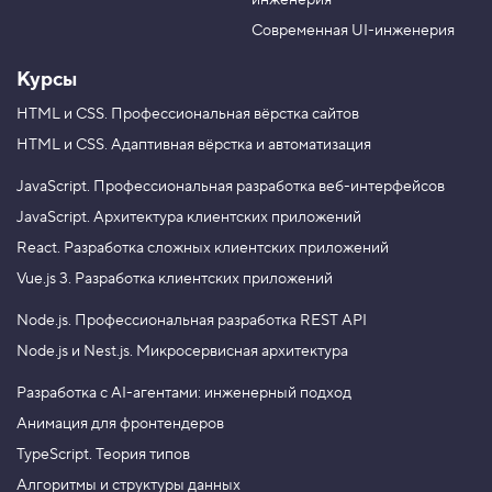
инженерия
b
a
e
m
Современная UI-инженерия
Курсы
HTML и CSS.
Профессиональная вёрстка сайтов
HTML и CSS.
Адаптивная вёрстка и автоматизация
JavaScript.
Профессиональная разработка веб-интерфейсов
JavaScript.
Архитектура клиентских приложений
React.
Разработка сложных клиентских приложений
Vue.js 3.
Разработка клиентских приложений
Node.js.
Профессиональная разработка REST API
Node.js и Nest.js.
Микросервисная архитектура
Разработка с AI-агентами: инженерный подход
Анимация для фронтендеров
TypeScript. Теория типов
Алгоритмы и структуры данных