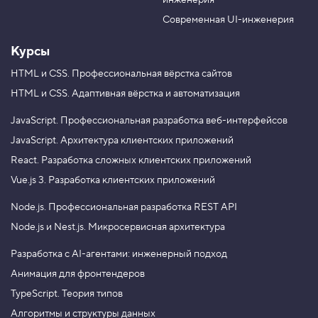
инженерия
b
a
e
m
Современная UI-инженерия
Курсы
HTML и CSS.
Профессиональная вёрстка сайтов
HTML и CSS.
Адаптивная вёрстка и автоматизация
JavaScript.
Профессиональная разработка веб-интерфейсов
JavaScript.
Архитектура клиентских приложений
React.
Разработка сложных клиентских приложений
Vue.js 3.
Разработка клиентских приложений
Node.js.
Профессиональная разработка REST API
Node.js и Nest.js.
Микросервисная архитектура
Разработка с AI-агентами: инженерный подход
Анимация для фронтендеров
TypeScript. Теория типов
Алгоритмы и структуры данных