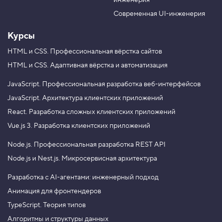
инженерия
b
a
e
m
Современная UI-инженерия
Курсы
HTML и CSS.
Профессиональная вёрстка сайтов
HTML и CSS.
Адаптивная вёрстка и автоматизация
JavaScript.
Профессиональная разработка веб-интерфейсов
JavaScript.
Архитектура клиентских приложений
React.
Разработка сложных клиентских приложений
Vue.js 3.
Разработка клиентских приложений
Node.js.
Профессиональная разработка REST API
Node.js и Nest.js.
Микросервисная архитектура
Разработка с AI-агентами: инженерный подход
Анимация для фронтендеров
TypeScript. Теория типов
Алгоритмы и структуры данных