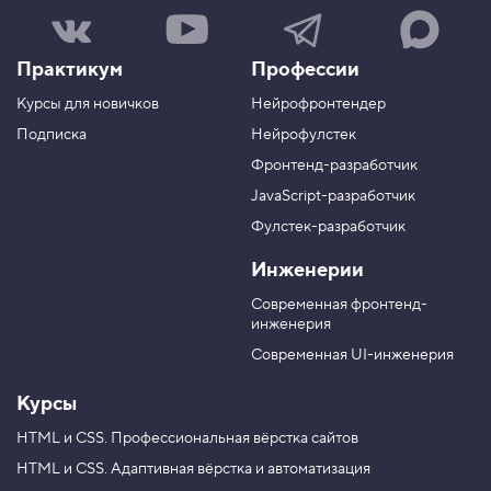
Н
Н
Н
Н
а
а
а
а
ш
ш
ш
ш
Практикум
Профессии
а
к
к
к
г
а
а
а
Курсы для новичков
Нейрофронтендер
р
н
н
н
у
а
а
а
Подписка
Нейрофулстек
п
л
л
л
Фронтенд-разработчик
п
н
в
в
а
а
JavaScript-разработчик
в
T
M
Фулстек-разработчик
Y
e
A
V
o
l
X
Инженерии
K
u
e
T
g
Современная фронтенд-
u
r
инженерия
b
a
e
m
Современная UI-инженерия
Курсы
HTML и CSS.
Профессиональная вёрстка сайтов
HTML и CSS.
Адаптивная вёрстка и автоматизация