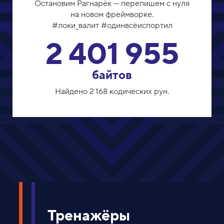
Остановим Рагнарёк — перепишем с нуля
на новом фреймворке.
#локи_валит #одинвсёиспортил
2 401 955
байтов
Найдено 2 168 кодических рун.
Тренажёры