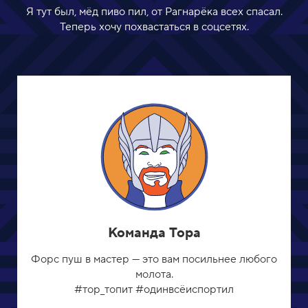
Я тут был, мёд пиво пил, от Рагнарёка всех спасал.
Теперь хочу похвастаться в соцсетях.
Команда Тора
Форс пуш в мастер — это вам посильнее любого
молота.
#тор_топит #одинвсёиспортил