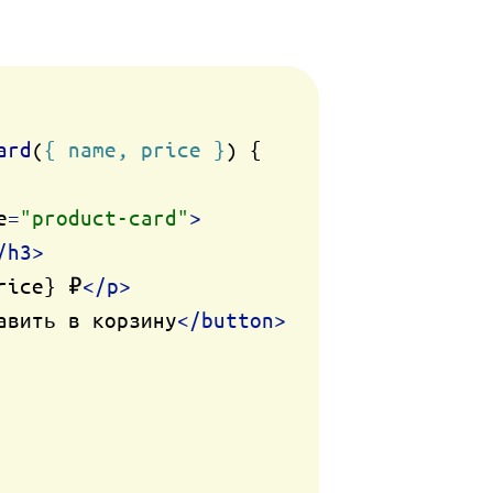
ard
(
{ name, price }
) {

e
=
"product-card"
>
/
h3
>
rice} ₽
</
p
>
авить в корзину
</
button
>