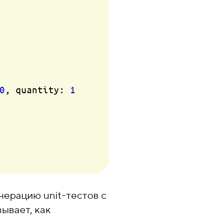
0
, quantity: 
1
нерацию unit-тестов с
ывает, как