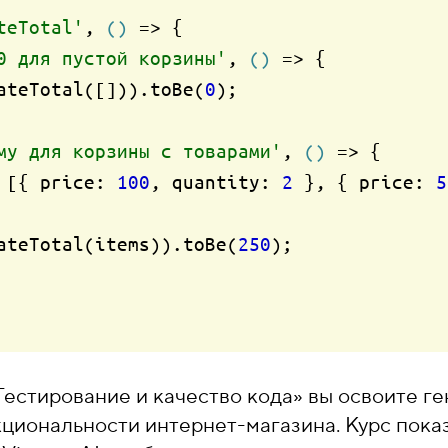
teTotal'
, 
()
 =>
 {

0 для пустой корзины'
, 
()
 =>
 {

ulateTotal([])).toBe(
0
);

му для корзины с товарами'
, 
()
 =>
 {

 = [{ price: 
100
, quantity: 
2
 }, { price: 
5
culateTotal(items)).toBe(
250
);

Тестирование и качество кода» вы освоите ге
иональности интернет-магазина. Курс показ