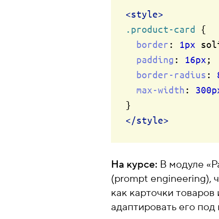
<
style
>
.product-card
 {

border
: 
1px
 sol
padding
: 
16px
;

border-radius
: 
max-width
: 
300p
</
style
>
На курсе:
В модуле «Р
(prompt engineering)
как карточки товаров 
адаптировать его под 