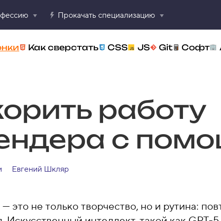
офессию
Прокачать специализацию
онки
Как сверстать
CSS
JS
Git
Софт
корить работу
ендера с пом
и
Евгений Шкляр
— это не только творчество, но и рутина: по
. Искусственный интеллект, такой как GPT-5,