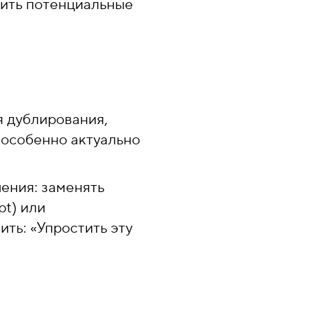
явить потенциальные
я дублирования,
 особенно актуально
ения: заменять
pt) или
ть: «Упростить эту