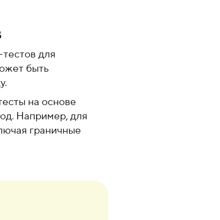
в
-тестов для
может быть
у.
тесты на основе
од. Например, для
ключая граничные