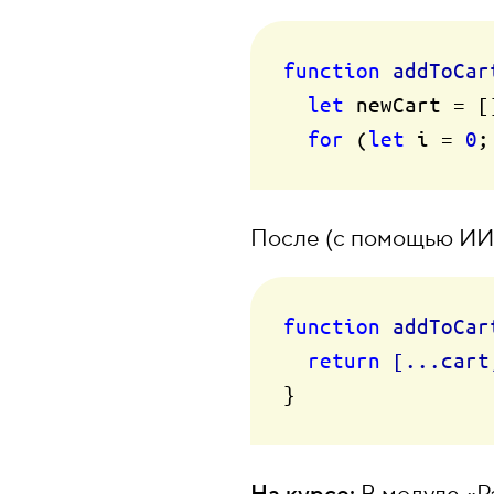
function
addToCar
let
 newCart = []
for
 (
let
 i = 
0
;
После (с помощью ИИ
function
addToCar
return
[...cart