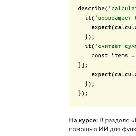
describe(
'calcula
  it(
'возвращает 
    expect(calc
  });

  it(
'считает сум
    const items
}];

    expect(cal
  });

На курсе:
В разделе «
помощью ИИ для функц