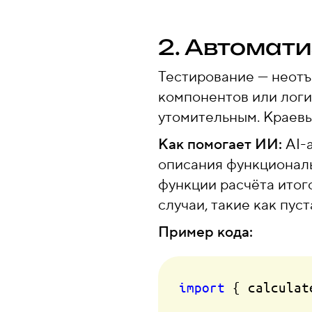
2. Автомат
Тестирование — неотъ
компонентов или логи
утомительным. Краевые
Как помогает ИИ:
AI-а
описания функциональ
функции расчёта итог
случаи, такие как пус
Пример кода:
import
 { calculat