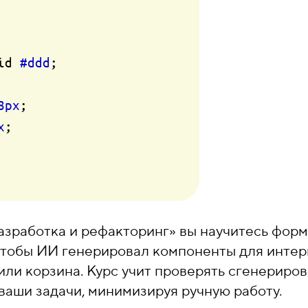
id 
#ddd
;

8px
;

x
;

азработка и рефакторинг» вы научитесь фор
, чтобы ИИ генерировал компоненты для интер
или корзина. Курс учит проверять сгенериро
ваши задачи, минимизируя ручную работу.