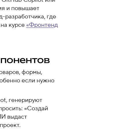
мя и повышает
д-разработчика, где
 на курсе
«Фронтенд
мпонентов
оваров, формы,
собенно если нужно
lot, генерируют
просить: «Создай
ИИ выдаст
проект.