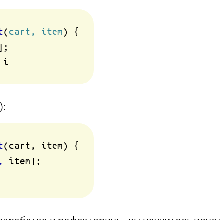
t
(
cart, item
) {

;

 i 
):
t
(cart, item) {

,
 item];
