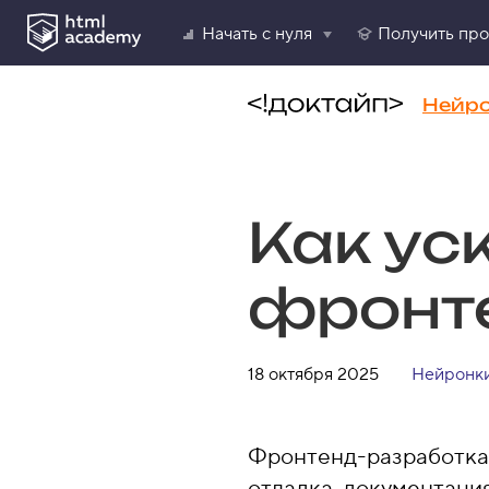
Начать с нуля
Получить пр
Нейр
Как ус
фронт
18 октября 2025
Нейронк
Фронтенд-разработка 
отладка, документация