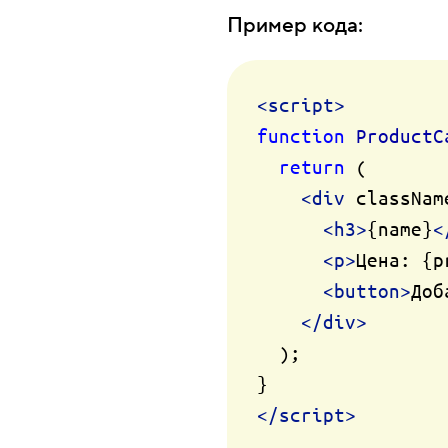
Пример кода:
<
script
>
function
ProductC
return
 (

<
div
classNam
<
h3
>
{name}
<
<
p
>
Цена: {p
<
button
>
Доб
</
div
>
  );

</
script
>