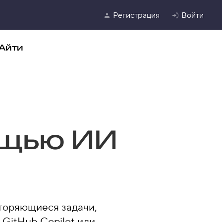
Регистрация
Войти
Айти
ощью ИИ
вторяющиеся задачи,
 GitHub Copilot или