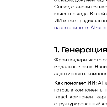
Cursor, становится н
качество кода. В этой
ИИ может радикально 
на автопилоте: AI-аге
1. Генераци
Фронтендеры часто со
модальные окна. Напи
адаптировать компоне
Как помогает ИИ:
AI-а
готовые компоненты п
React-компонент карт
структурированный ко