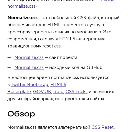
normalize.css
»
Normalize.css
— это небольшой CSS-файл, который
обеспечивает для HTML-элементов лучшую
кроссбраузерность в стилях по умолчанию. Это
современная, готовая к HTML5 альтернатива
традиционному reset.css.
Normalize.css
— сайт проекта
Normalize.css
— исходный код на GitHub
В настоящее время normalize.css используется
в
Twitter Bootstrap
,
HTML5
Boilerplate
,
GOV.UK
,
Rdio
,
CSS Tricks
и во многих
других фреймворках, инструментах и сайтах.
Обзор
Normalize.css является альтернативой
CSS Reset
.