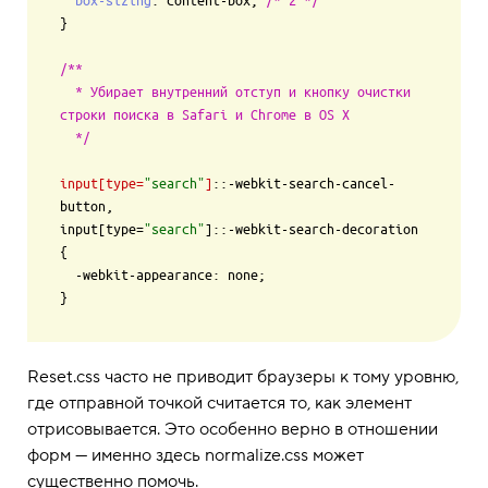
box-sizing
: content-box; 
/* 2 */
}

/**

  * Убирает внутренний отступ и кнопку очистки 
строки поиска в Safari и Chrome в OS X

  */
input
[type=
"search"
]
::-webkit-search-cancel-
button,

input[type=
"search"
]::-webkit-search-decoration 
{

  -webkit-appearance: none;

Reset.css часто не приводит браузеры к тому уровню,
где отправной точкой считается то, как элемент
отрисовывается. Это особенно верно в отношении
форм — именно здесь normalize.css может
существенно помочь.