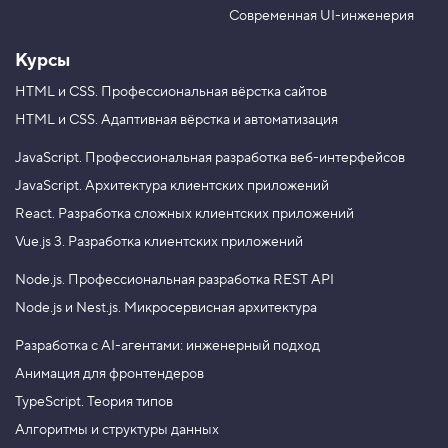
e
m
Современная UI-инженерия
Курсы
HTML и CSS.
Профессиональная вёрстка сайтов
HTML и CSS.
Адаптивная вёрстка и автоматизация
JavaScript.
Профессиональная разработка веб-интерфейсов
JavaScript.
Архитектура клиентских приложений
React.
Разработка сложных клиентских приложений
Vue.js 3.
Разработка клиентских приложений
Node.js.
Профессиональная разработка REST API
Node.js и Nest.js.
Микросервисная архитектура
Разработка с AI-агентами: инженерный подход
Анимация для фронтендеров
TypeScript. Теория типов
Алгоритмы и структуры данных