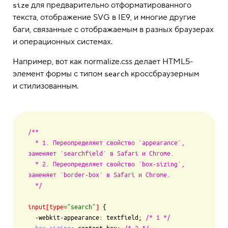
для предварительно отформатированного
size
текста, отображение SVG в IE9, и многие другие
баги, связанные с отображаемым в разных браузерах
и операционных системах.
Например, вот как normalize.css делает HTML5-
элемент формы с типом
кроссбраузерным
search
и стилизованным.
/**

  * 1. Переопределяет свойство `appearance`, 
заменяет `searchfield` в Safari и Chrome.

  * 2. Переопределяет свойство `box-sizing`, 
заменяет `border-box` в Safari и Chrome.

  */
input
[type=
"search"
]
 {

  -webkit-appearance: textfield; 
/* 1 */