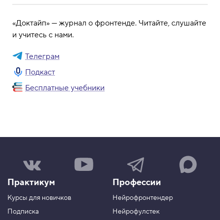
«Доктайп» — журнал о фронтенде. Читайте, слушайте
и учитесь с нами.
Телеграм
Подкаст
Бесплатные учебники
Н
Н
Н
Н
а
а
а
а
ш
ш
ш
ш
Практикум
Профессии
а
к
к
к
г
а
а
а
Курсы для новичков
Нейрофронтендер
р
н
н
н
у
а
а
а
Подписка
Нейрофулстек