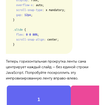
overflow-x
: auto;

scroll-snap-type
: x mandatory;

gap
: 
12px
;

}

.slide
 {

flex
: 
0
0
80%
;

scroll-snap-align
: center;

Теперь горизонтальная прокрутка ленты сама
центрирует каждый слайд — без единой строки
JavaScript. Попробуйте поскроллить эту
импровизированную ленту вправо-влево.
1
2