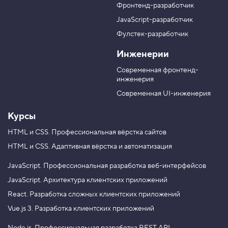
п
л
л
л
Фронтенд-разработчик
п
н
в
в
а
а
JavaScript-разработчик
в
T
M
Фулстек-разработчик
Y
e
A
V
o
l
X
Инженерии
K
u
e
T
g
Современная фронтенд-
u
r
инженерия
b
a
e
m
Современная UI-инженерия
Курсы
HTML и CSS.
Профессиональная вёрстка сайтов
HTML и CSS.
Адаптивная вёрстка и автоматизация
JavaScript.
Профессиональная разработка веб-интерфейсов
JavaScript.
Архитектура клиентских приложений
React.
Разработка сложных клиентских приложений
Vue.js 3.
Разработка клиентских приложений