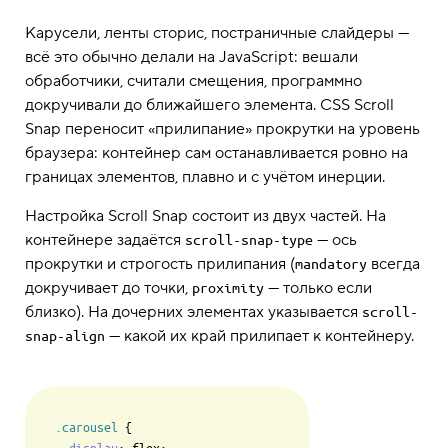
Карусели, ленты сторис, постраничные слайдеры —
всё это обычно делали на JavaScript: вешали
обработчики, считали смещения, программно
докручивали до ближайшего элемента. CSS Scroll
Snap переносит «прилипание» прокрутки на уровень
браузера: контейнер сам останавливается ровно на
границах элементов, плавно и с учётом инерции.
Настройка Scroll Snap состоит из двух частей. На
контейнере задаётся
— ось
scroll-snap-type
прокрутки и строгость прилипания (
всегда
mandatory
докручивает до точки,
— только если
proximity
близко). На дочерних элементах указывается
scroll-
— какой их край прилипает к контейнеру.
snap-align
.carousel
 {

display
: flex;
