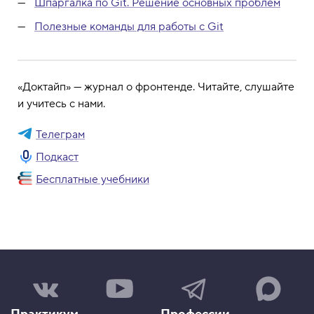
Шпаргалка по Git. Решение основных проблем
Полезные команды для работы с Git
«Доктайп» — журнал о фронтенде. Читайте, слушайте
и учитесь с нами.
Телеграм
Подкаст
Бесплатные учебники
Н
Н
Н
Н
а
а
а
а
ш
ш
ш
ш