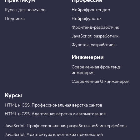
Практикум
Профессии
а
к
к
к
г
а
а
а
Курсы для новичков
Нейрофронтендер
р
н
н
н
у
а
а
а
Подписка
Нейрофулстек
п
л
л
л
Фронтенд-разработчик
п
н
в
в
а
а
JavaScript-разработчик
в
T
M
Фулстек-разработчик
Y
e
A
V
o
l
X
Инженерии
K
u
e
T
g
Современная фронтенд-
u
r
инженерия
b
a
e
m
Современная UI-инженерия
Курсы
HTML и CSS.
Профессиональная вёрстка сайтов
HTML и CSS.
Адаптивная вёрстка и автоматизация
JavaScript.
Профессиональная разработка веб-интерфейсов
JavaScript.
Архитектура клиентских приложений