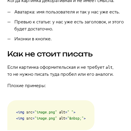
Когда картинка декоративная и не имеет смысла.
Аватарка: имя пользователя и так у нас уже есть.
Превью к статье: у нас уже есть заголовок, и этого
будет достаточно.
Иконки в кнопке.
Как не стоит писать
Если картинка оформительская и не требует
,
alt
то не нужно писать туда пробел или его аналоги.
Плохие примеры:
<
img
src
=
"image.png"
alt
=
" "
>
<
img
src
=
"image.png"
alt
=
"
&nbsp;
"
>