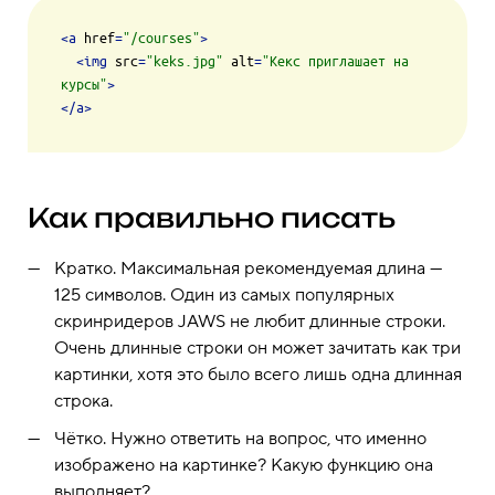
<
a
href
=
"/courses"
>
<
img
src
=
"keks.jpg"
alt
=
"Кекс приглашает на 
курсы"
>
</
a
>
Как правильно писать
Кратко. Максимальная рекомендуемая длина —
125 символов. Один из самых популярных
скринридеров JAWS не любит длинные строки.
Очень длинные строки он может зачитать как три
картинки, хотя это было всего лишь одна длинная
строка.
Чётко. Нужно ответить на вопрос, что именно
изображено на картинке? Какую функцию она
выполняет?