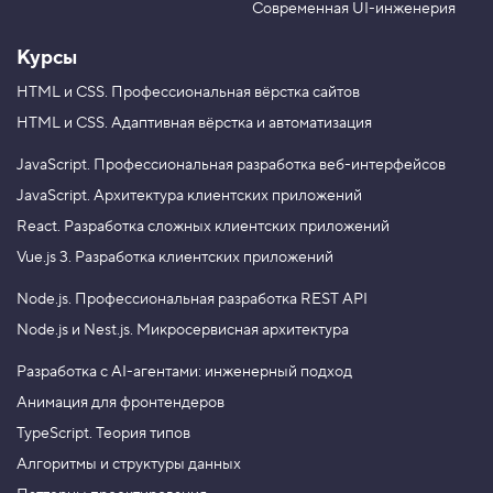
e
m
Современная UI-инженерия
Курсы
HTML и CSS.
Профессиональная вёрстка сайтов
HTML и CSS.
Адаптивная вёрстка и автоматизация
JavaScript.
Профессиональная разработка веб-интерфейсов
JavaScript.
Архитектура клиентских приложений
React.
Разработка сложных клиентских приложений
Vue.js 3.
Разработка клиентских приложений
Node.js.
Профессиональная разработка REST API
Node.js и Nest.js.
Микросервисная архитектура
Разработка с AI-агентами: инженерный подход
Анимация для фронтендеров
TypeScript. Теория типов
Алгоритмы и структуры данных