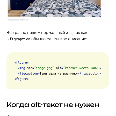
Всё равно пишем нормальный
, так как
alt
в
обычно маленькое описание:
figcaption
<
figure
>
<
img
src
=
"image.jpg"
alt
=
"Рабочее место Тани"
>
<
figcaption
>
Таня ушла на разминку
</
figcaption
>
<
figure
>
Когда alt-текст не нужен