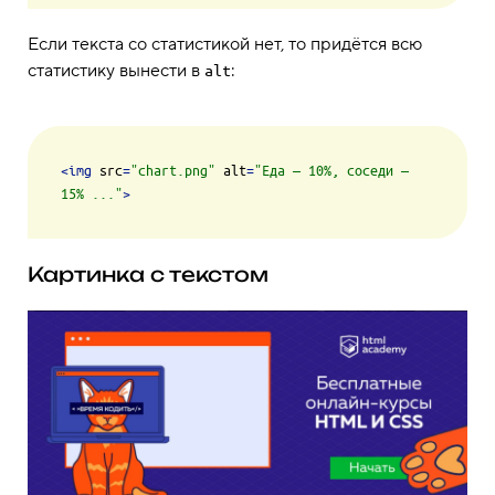
Если текста со статистикой нет, то придётся всю
статистику вынести в
:
alt
<
img
src
=
"chart.png"
alt
=
"Еда — 10%, соседи — 
15% ..."
>
Картинка с текстом