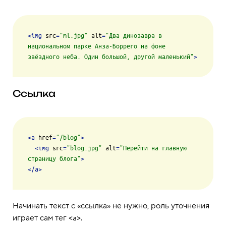
<
img
src
=
"ml.jpg"
alt
=
"Два динозавра в 
национальном парке Анза-Боррего на фоне 
звёздного неба. Один большой, другой маленький"
>
Ссылка
<
a
href
=
"/blog"
>
<
img
src
=
"blog.jpg"
alt
=
"Перейти на главную 
страницу блога"
>
</
a
>
Начинать текст с «ссылка» не нужно, роль уточнения
играет сам тег
.
<a>