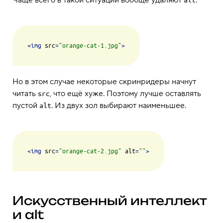
Чаще всего в такой ситуации вообще удаляют
:
alt
<
img
src
=
"orange-cat-1.jpg"
>
Но в этом случае некоторые скринридеры начнут
читать
, что ещё хуже. Поэтому лучше оставлять
src
пустой
. Из двух зол выбирают наименьшее.
alt
<
img
src
=
"orange-cat-2.jpg"
alt
=
""
>
Искусственный интеллект
и alt