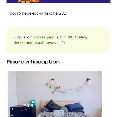
Просто переносим текст в
:
alt
<
img
src
=
"courses.png"
alt
=
"HTML Academy 
Бесплатные онлайн-курсы..."
>
Figure и figcaption